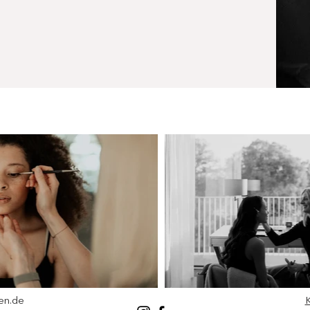
en.de
K