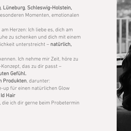
g
,
Lüneburg
,
Schleswig-Holstein,
 besonderen Momenten, emotionalen
 am Herzen: Ich liebe es, dich am
Ruhe zu schenken und dich mit einem
ichkeit unterstreicht –
natürlich,
kennen. Ich nehme mir Zeit, höre zu
Konzept, das zu dir passt –
uten Gefühl.
n
Produkten
, darunter:
up für einen natürlichen Glow
d
Id Hair
, die ich dir gerne beim Probetermin