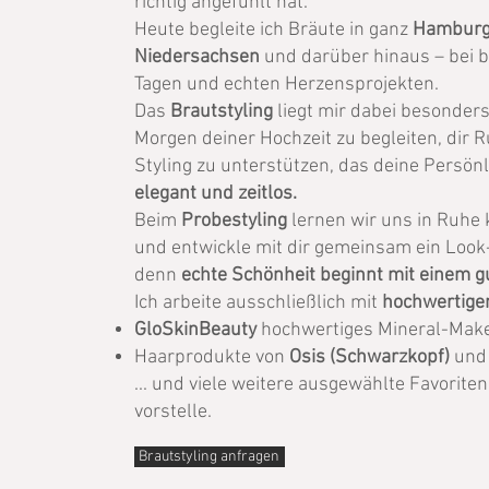
richtig angefühlt hat.
Heute begleite ich Bräute in ganz
Hambur
Niedersachsen
und darüber hinaus – bei
Tagen und echten Herzensprojekten.
Das
Brautstyling
liegt mir dabei besonders
Morgen deiner Hochzeit zu begleiten, dir 
Styling zu unterstützen, das deine Persönl
elegant und zeitlos.
Beim
Probestyling
lernen wir uns in Ruhe 
und entwickle mit dir gemeinsam ein Look-
denn
echte Schönheit beginnt mit einem g
Ich arbeite ausschließlich mit
hochwertige
GloSkinBeauty
hochwertiges Mineral-Make-
Haarprodukte von
Osis (Schwarzkopf)
un
... und viele weitere ausgewählte Favoriten
vorstelle.
Brautstyling anfragen